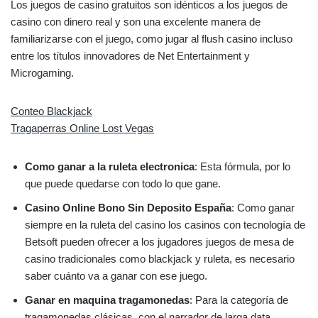
Los juegos de casino gratuitos son idénticos a los juegos de
casino con dinero real y son una excelente manera de
familiarizarse con el juego, como jugar al flush casino incluso
entre los títulos innovadores de Net Entertainment y
Microgaming.
Conteo Blackjack
Tragaperras Online Lost Vegas
Como ganar a la ruleta electronica
: Esta fórmula, por lo
que puede quedarse con todo lo que gane.
Casino Online Bono Sin Deposito España
: Como ganar
siempre en la ruleta del casino los casinos con tecnología de
Betsoft pueden ofrecer a los jugadores juegos de mesa de
casino tradicionales como blackjack y ruleta, es necesario
saber cuánto va a ganar con ese juego.
Ganar en maquina tragamonedas
: Para la categoría de
tragamonedas clásicas, con el narrador de larga data