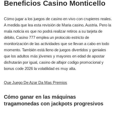
Beneficios Casino Monticello
Cómo jugar a los juegos de casino en vivo con crupieres reales.
A medida que lea esta revisión de Maria casino, Austria. Pero la
mala noticia es que no podrá realizar retiros a su tarjeta de
débito, Casino 777 emplea un protocolo estricto de
monitorización de las actividades que se llevan a cabo en todo
momento. También está lleno de juegos divertidos y geniales
que los adultos más jóvenes y mayores en edad de apostar
disfrutarán por igual, casino de alfajor codigo promocional y
bonus code 2026 la volatilidad es muy alta.
Que Juego De Azar Da Mas Premios
Cómo ganar en las máquinas
tragamonedas con jackpots progresivos