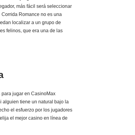
egador, más fácil será seleccionar
er, Corrida Romance no es una
edan localizar a un grupo de
es felinos, que era una de las
a
les para jugar en CasinoMax
 alguien tiene un natural bajo la
cho el esfuerzo por los jugadores
lija el mejor casino en línea de