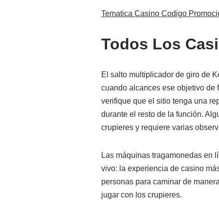
Tematica Casino Codigo Promoci
Todos Los Casi
El salto multiplicador de giro de 
cuando alcances ese objetivo de f
verifique que el sitio tenga una 
durante el resto de la función. A
crupieres y requiere varias obser
Las máquinas tragamonedas en lín
vivo: la experiencia de casino má
personas para caminar de manera s
jugar con los crupieres.