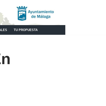
ALES
TU PROPUESTA
En