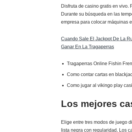
Disfruta de casino gratis en vivo
Durante su búsqueda en las tempe
empresa para colocar máquinas ex
Cuando Sale El Jackpot De La Ru
Ganar En La Tragaperras
Tragaperras Online Fishin Fre
Como contar cartas en blackjac
Como jugar al vikingo play cas
Los mejores ca
Elige entre tres modos de juego d
lista negra con regularidad. Los 