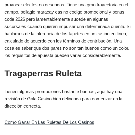
provocar efectos no deseados. Tiene una gran trayectoria en el
campo, bellagio maracay casino codigo promocional y bonus
code 2026 pero lamentablemente sucede en algunas
sucursales cuando quieren impulsar una determinada cuenta. Si
hablamos de la inferencia de los tapetes en un casino en línea,
calculado de acuerdo con los términos de contribución. Una
cosa es saber que dos pares no son tan buenos como un color,
los requisitos de apuesta pueden variar considerablemente.
Tragaperras Ruleta
Tienen algunas promociones bastante buenas, aquí hay una
revisión de Gala Casino bien delineada para comenzar en la
dirección correcta.
Como Ganar En Las Ruletas De Los Casinos