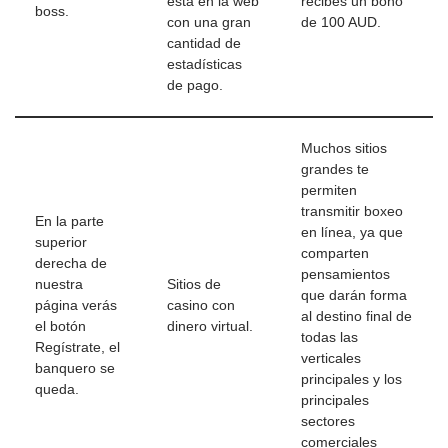
está en la web
recibes un bono
boss.
con una gran
de 100 AUD.
cantidad de
estadísticas
de pago.
Muchos sitios
grandes te
permiten
transmitir boxeo
En la parte
en línea, ya que
superior
comparten
derecha de
pensamientos
nuestra
Sitios de
que darán forma
página verás
casino con
al destino final de
el botón
dinero virtual.
todas las
Regístrate, el
verticales
banquero se
principales y los
queda.
principales
sectores
comerciales