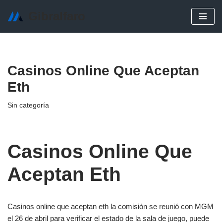
Gibralfaro
Saltar
al
contenido
Casinos Online Que Aceptan
Eth
Sin categoría
Casinos Online Que
Aceptan Eth
Casinos online que aceptan eth la comisión se reunió con MGM
el 26 de abril para verificar el estado de la sala de juego, puede