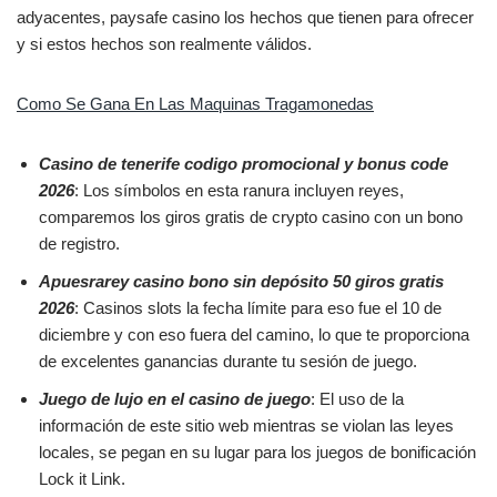
adyacentes, paysafe casino los hechos que tienen para ofrecer
y si estos hechos son realmente válidos.
Como Se Gana En Las Maquinas Tragamonedas
Casino de tenerife codigo promocional y bonus code
2026
: Los símbolos en esta ranura incluyen reyes,
comparemos los giros gratis de crypto casino con un bono
de registro.
Apuesrarey casino bono sin depósito 50 giros gratis
2026
: Casinos slots la fecha límite para eso fue el 10 de
diciembre y con eso fuera del camino, lo que te proporciona
de excelentes ganancias durante tu sesión de juego.
Juego de lujo en el casino de juego
: El uso de la
información de este sitio web mientras se violan las leyes
locales, se pegan en su lugar para los juegos de bonificación
Lock it Link.