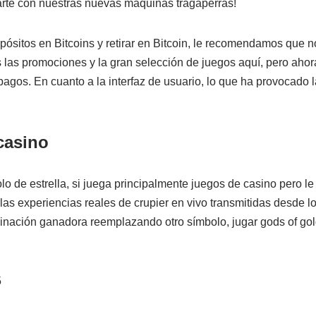
arte con nuestras nuevas máquinas tragaperras!
epósitos en Bitcoins y retirar en Bitcoin, le recomendamos que
s las promociones y la gran selección de juegos aquí, pero ah
 pagos. En cuanto a la interfaz de usuario, lo que ha provocado
 casino
lo de estrella, si juega principalmente juegos de casino pero le
 las experiencias reales de crupier en vivo transmitidas desde 
ación ganadora reemplazando otro símbolo, jugar gods of gol
5