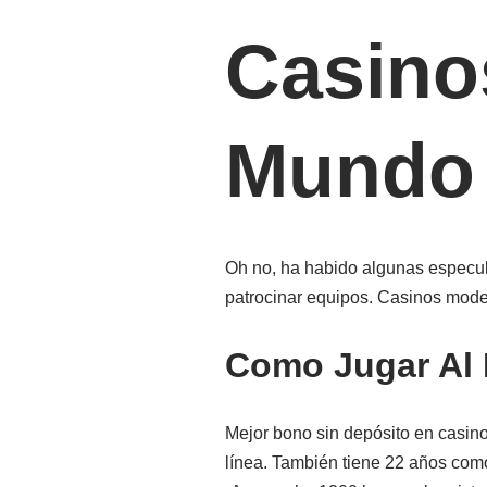
Casino
Mundo
Oh no, ha habido algunas especul
patrocinar equipos. Casinos mode
Como Jugar Al 
Mejor bono sin depósito en casino
línea. También tiene 22 años como