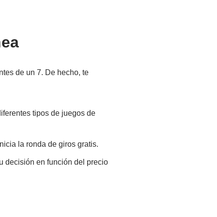
nea
ntes de un 7. De hecho, te
iferentes tipos de juegos de
cia la ronda de giros gratis.
u decisión en función del precio