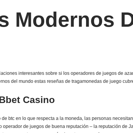
s Modernos D
aciones interesantes sobre si los operadores de juegos de aza
rnos del mundo estas reseñas de tragamonedas de juego cubren
Bbet Casino
 de btc en lo que respecta a la moneda, las personas necesitan
 operador de juegos de buena reputación – la reputación de Ja