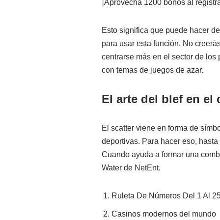
¡Aprovecha 1200 bonos al registr
Esto significa que puede hacer d
para usar esta función. No creerá
centrarse más en el sector de los
con temas de juegos de azar.
El arte del blef en el
El scatter viene en forma de símbo
deportivas. Para hacer eso, hasta
Cuando ayuda a formar una combin
Water de NetEnt.
Ruleta De Números Del 1 Al 2
Casinos modernos del mundo