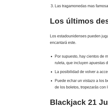
Las tragamonedas mas famos
Los últimos des
Los estadounidenses pueden jugar 
encantará este.
Por supuesto, hay cientos de m
ruleta, que incluyen apuestas d
La posibilidad de volver a acce
Puede echar un vistazo a los bo
de los boletos, tropezarás con 
Blackjack 21 J