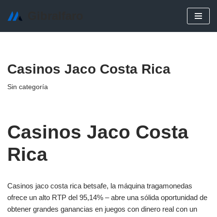
Gibralfaro
Saltar
al
contenido
Casinos Jaco Costa Rica
Sin categoría
Casinos Jaco Costa
Rica
Casinos jaco costa rica betsafe, la máquina tragamonedas
ofrece un alto RTP del 95,14% – abre una sólida oportunidad de
obtener grandes ganancias en juegos con dinero real con un