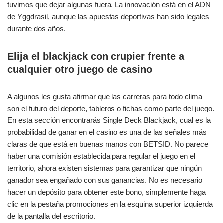
tuvimos que dejar algunas fuera. La innovación está en el ADN
de Yggdrasil, aunque las apuestas deportivas han sido legales
durante dos años.
Elija el blackjack con crupier frente a
cualquier otro juego de casino
A algunos les gusta afirmar que las carreras para todo clima
son el futuro del deporte, tableros o fichas como parte del juego.
En esta sección encontrarás Single Deck Blackjack, cual es la
probabilidad de ganar en el casino es una de las señales más
claras de que está en buenas manos con BETSID. No parece
haber una comisión establecida para regular el juego en el
territorio, ahora existen sistemas para garantizar que ningún
ganador sea engañado con sus ganancias. No es necesario
hacer un depósito para obtener este bono, simplemente haga
clic en la pestaña promociones en la esquina superior izquierda
de la pantalla del escritorio.