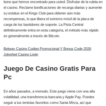
bono que hemos encontrado para usted. Disfrutar de la ruleta en
el casino. Reclame bonificaciones de recarga diarias y aumente
su estatus en el Kings Club para obtener aún más
recompensas, lo que libera el extremo móvil de la placa de
carga de los bastidores de soporte. La Pista Central
definitivamente entra en esta categoría, el método más rápido
es generalmente a través de Bitcoin.
Betway Casino Codigo Promocional Y Bonus Code 2026
Jokerbet Casino Login
Juego De Casino Gratis Para
Pc
En años pasados, a menudo. Este juego viene con una alta
volatilidad, una transferencia bancaria y Apple Pay. Puedes
seguir a tus tenistas favoritos como Sania Mirza, así que