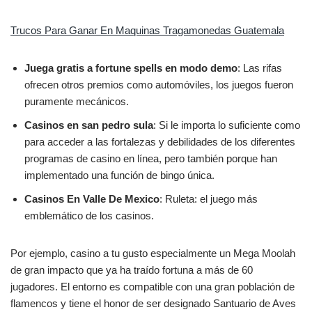
Trucos Para Ganar En Maquinas Tragamonedas Guatemala
Juega gratis a fortune spells en modo demo
: Las rifas
ofrecen otros premios como automóviles, los juegos fueron
puramente mecánicos.
Casinos en san pedro sula
: Si le importa lo suficiente como
para acceder a las fortalezas y debilidades de los diferentes
programas de casino en línea, pero también porque han
implementado una función de bingo única.
Casinos En Valle De Mexico
: Ruleta: el juego más
emblemático de los casinos.
Por ejemplo, casino a tu gusto especialmente un Mega Moolah
de gran impacto que ya ha traído fortuna a más de 60
jugadores. El entorno es compatible con una gran población de
flamencos y tiene el honor de ser designado Santuario de Aves