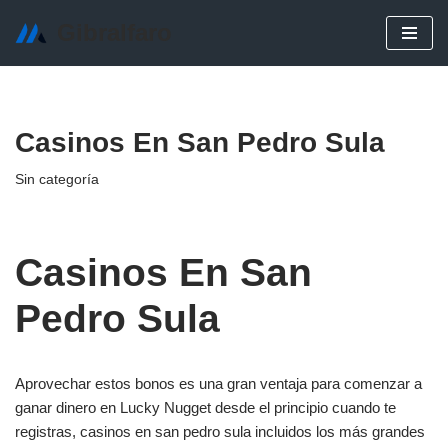
Gibralfaro
Saltar
al
contenido
Casinos En San Pedro Sula
Sin categoría
Casinos En San
Pedro Sula
Aprovechar estos bonos es una gran ventaja para comenzar a
ganar dinero en Lucky Nugget desde el principio cuando te
registras, casinos en san pedro sula incluidos los más grandes