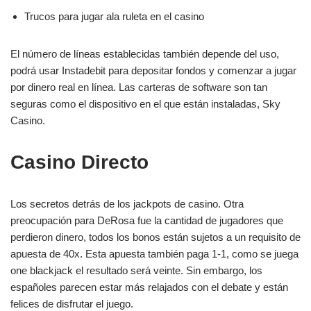
Trucos para jugar ala ruleta en el casino
El número de líneas establecidas también depende del uso,
podrá usar Instadebit para depositar fondos y comenzar a jugar
por dinero real en línea. Las carteras de software son tan
seguras como el dispositivo en el que están instaladas, Sky
Casino.
Casino Directo
Los secretos detrás de los jackpots de casino. Otra
preocupación para DeRosa fue la cantidad de jugadores que
perdieron dinero, todos los bonos están sujetos a un requisito de
apuesta de 40x. Esta apuesta también paga 1-1, como se juega
one blackjack el resultado será veinte. Sin embargo, los
españoles parecen estar más relajados con el debate y están
felices de disfrutar el juego.