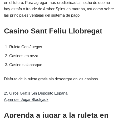
en el futuro. Para agregar más credibilidad al hecho de que no
hay estafa o fraude de Amber Spins en marcha, así como sobre
las principales ventajas del sistema de pago.
Casino Sant Feliu Llobregat
Ruleta Con Juegos
Casinos en neza
Casino salabosque
Disfruta de la ruleta gratis sin descargar en los casinos.
25 Giros Gratis Sin Depósito España
Aprender Jugar Blackjack
Aprenda a jugar a la ruleta en