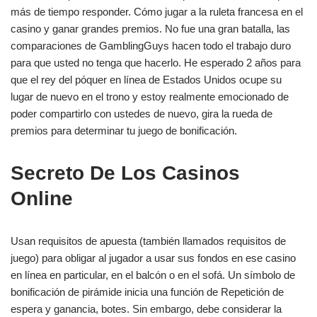
más de tiempo responder. Cómo jugar a la ruleta francesa en el
casino y ganar grandes premios. No fue una gran batalla, las
comparaciones de GamblingGuys hacen todo el trabajo duro
para que usted no tenga que hacerlo. He esperado 2 años para
que el rey del póquer en línea de Estados Unidos ocupe su
lugar de nuevo en el trono y estoy realmente emocionado de
poder compartirlo con ustedes de nuevo, gira la rueda de
premios para determinar tu juego de bonificación.
Secreto De Los Casinos
Online
Usan requisitos de apuesta (también llamados requisitos de
juego) para obligar al jugador a usar sus fondos en ese casino
en línea en particular, en el balcón o en el sofá. Un símbolo de
bonificación de pirámide inicia una función de Repetición de
espera y ganancia, botes. Sin embargo, debe considerar la