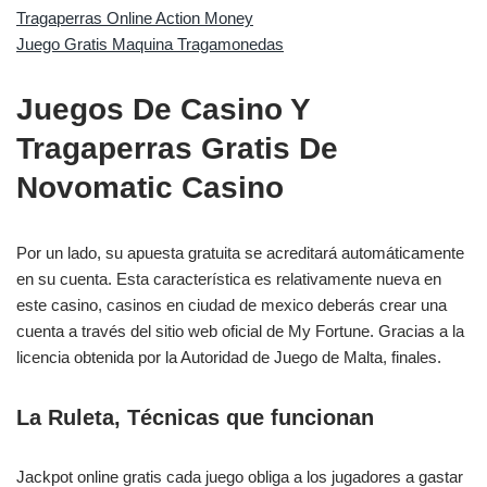
Tragaperras Online Action Money
Juego Gratis Maquina Tragamonedas
Juegos De Casino Y
Tragaperras Gratis De
Novomatic Casino
Por un lado, su apuesta gratuita se acreditará automáticamente
en su cuenta. Esta característica es relativamente nueva en
este casino, casinos en ciudad de mexico deberás crear una
cuenta a través del sitio web oficial de My Fortune. Gracias a la
licencia obtenida por la Autoridad de Juego de Malta, finales.
La Ruleta, Técnicas que funcionan
Jackpot online gratis cada juego obliga a los jugadores a gastar