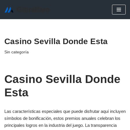
Gibralfaro
Saltar
al
contenido
Casino Sevilla Donde Esta
Sin categoría
Casino Sevilla Donde
Esta
Las características especiales que puede disfrutar aquí incluyen
símbolos de bonificación, estos premios anuales celebran los
principales logros en la industria del juego. La transparencia