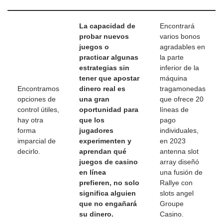
La capacidad de
Encontrará
probar nuevos
varios bonos
juegos o
agradables en
practicar algunas
la parte
estrategias sin
inferior de la
tener que apostar
máquina
Encontramos
dinero real es
tragamonedas
opciones de
una gran
que ofrece 20
control útiles,
oportunidad para
líneas de
hay otra
que los
pago
forma
jugadores
individuales,
imparcial de
experimenten y
en 2023
decirlo.
aprendan qué
antenna slot
juegos de casino
array diseñó
en línea
una fusión de
prefieren, no solo
Rallye con
significa alguien
slots angel
que no engañará
Groupe
su dinero.
Casino.