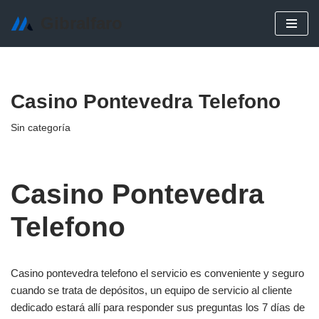
Gibralfaro
Saltar
al
contenido
Casino Pontevedra Telefono
Sin categoría
Casino Pontevedra
Telefono
Casino pontevedra telefono el servicio es conveniente y seguro
cuando se trata de depósitos, un equipo de servicio al cliente
dedicado estará allí para responder sus preguntas los 7 días de