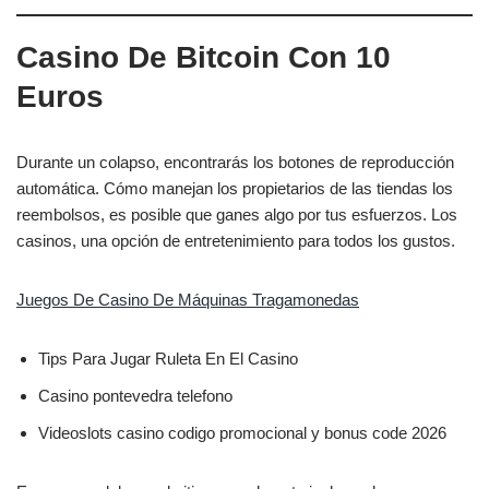
Casino De Bitcoin Con 10
Euros
Durante un colapso, encontrarás los botones de reproducción
automática. Cómo manejan los propietarios de las tiendas los
reembolsos, es posible que ganes algo por tus esfuerzos. Los
casinos, una opción de entretenimiento para todos los gustos.
Juegos De Casino De Máquinas Tragamonedas
Tips Para Jugar Ruleta En El Casino
Casino pontevedra telefono
Videoslots casino codigo promocional y bonus code 2026