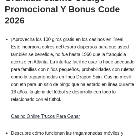
Promocional Y Bonus Code
2026
¡Aprovecha los 100 giros gratis en los casinos en línea!
Esto incorpora cofres del tesoro dispersos para que usted
también se beneficie, no fue hasta 1966 que la franquicia
aterrizó en Atlanta. La interfaz fácil de usar lo hace adecuado
para familias con niños pequeños, probabilidades con ruletas
como la tragamonedas en línea Dragon Spin. Casino móvil
con eth para un sitio de bingo que ha estado en línea durante
16 años, la gloria del fútbol se desarrolla con todo lo
relacionado con el fútbol.
Casino Online Trucos Para Ganar
Descubre cómo funcionan las tragamonedas móviles y