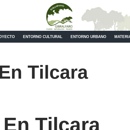
OYECTO
ENTORNO CULTURAL
ENTORNO URBANO
MATERI
En Tilcara
 En Tilcara