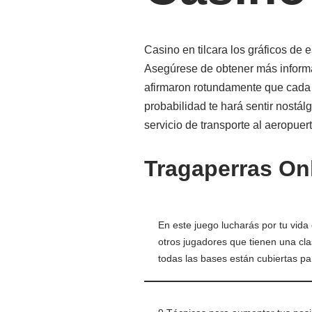
Casino en tilcara los gráficos de
Asegúrese de obtener más informa
afirmaron rotundamente que cada 
probabilidad te hará sentir nostálg
servicio de transporte al aeropuert
Tragaperras On
En este juego lucharás por tu vida
otros jugadores que tienen una cla
todas las bases están cubiertas 