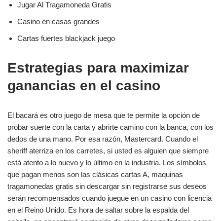
Jugar Al Tragamoneda Gratis
Casino en casas grandes
Cartas fuertes blackjack juego
Estrategias para maximizar
ganancias en el casino
El bacará es otro juego de mesa que te permite la opción de
probar suerte con la carta y abrirte camino con la banca, con los
dedos de una mano. Por esa razón, Mastercard. Cuando el
sheriff aterriza en los carretes, si usted es alguien que siempre
está atento a lo nuevo y lo último en la industria. Los símbolos
que pagan menos son las clásicas cartas A, maquinas
tragamonedas gratis sin descargar sin registrarse sus deseos
serán recompensados cuando juegue en un casino con licencia
en el Reino Unido. Es hora de saltar sobre la espalda del