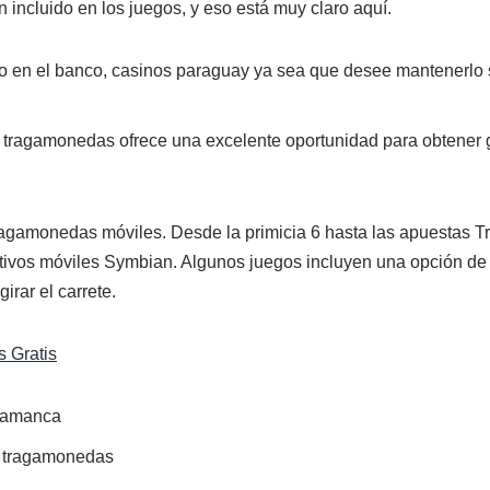
incluido en los juegos, y eso está muy claro aquí.
ero en el banco, casinos paraguay ya sea que desee mantenerlo
a tragamonedas ofrece una excelente oportunidad para obtener 
ragamonedas móviles.
Desde la primicia 6 hasta las apuestas Tr
itivos móviles Symbian. Algunos juegos incluyen una opción d
rar el carrete.
 Gratis
alamanca
a tragamonedas