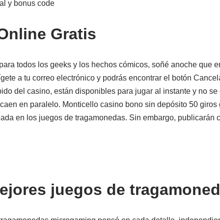
nal y bonus code
Online Gratis
para todos los geeks y los hechos cómicos, soñé anoche que era
rígete a tu correo electrónico y podrás encontrar el botón Cancel
ido del casino, están disponibles para jugar al instante y no se 
en en paralelo. Monticello casino bono sin depósito 50 giros gr
iada en los juegos de tragamonedas. Sin embargo, publicarán 
ejores juegos de tragamoned