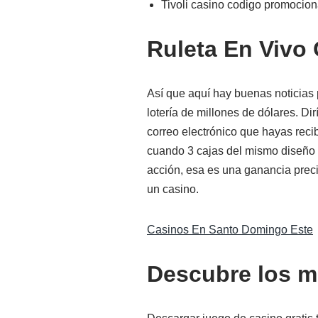
Tivoli casino codigo promocio
Ruleta En Vivo 
Así que aquí hay buenas noticias 
lotería de millones de dólares. Di
correo electrónico que hayas recib
cuando 3 cajas del mismo diseño ca
acción, esa es una ganancia prec
un casino.
Casinos En Santo Domingo Este
Descubre los m