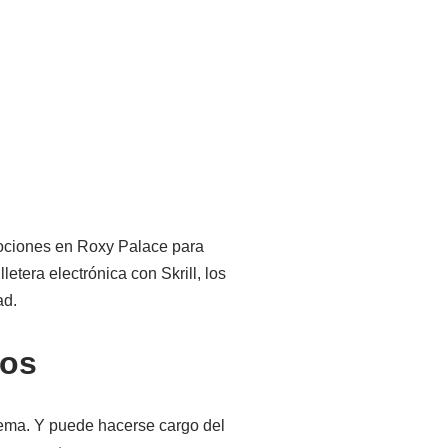
omociones en Roxy Palace para
etera electrónica con Skrill, los
ad.
cos
stema. Y puede hacerse cargo del