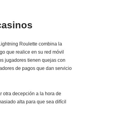
casinos
 Lightning Roulette combina la
go que realice en su red móvil
nos jugadores tienen quejas con
sadores de pagos que dan servicio
 otra decepción a la hora de
siado alta para que sea difícil