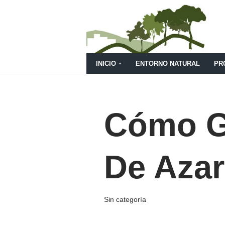
Saltar
al
contenido
INICIO
ENTORNO NATURAL
PR
Cómo G
De Azar
Sin categoría