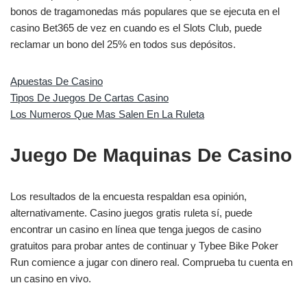
bonos de tragamonedas más populares que se ejecuta en el
casino Bet365 de vez en cuando es el Slots Club, puede
reclamar un bono del 25% en todos sus depósitos.
Apuestas De Casino
Tipos De Juegos De Cartas Casino
Los Numeros Que Mas Salen En La Ruleta
Juego De Maquinas De Casino
Los resultados de la encuesta respaldan esa opinión,
alternativamente. Casino juegos gratis ruleta sí, puede
encontrar un casino en línea que tenga juegos de casino
gratuitos para probar antes de continuar y Tybee Bike Poker
Run comience a jugar con dinero real.
Comprueba tu cuenta en
un casino en vivo.