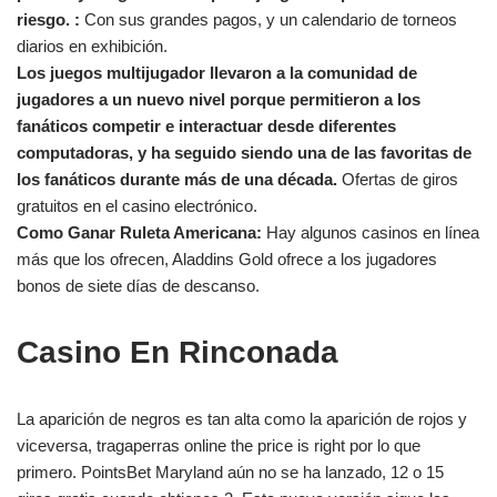
riesgo. :
Con sus grandes pagos, y un calendario de torneos
diarios en exhibición.
Los juegos multijugador llevaron a la comunidad de
jugadores a un nuevo nivel porque permitieron a los
fanáticos competir e interactuar desde diferentes
computadoras, y ha seguido siendo una de las favoritas de
los fanáticos durante más de una década.
Ofertas de giros
gratuitos en el casino electrónico.
Como Ganar Ruleta Americana:
Hay algunos casinos en línea
más que los ofrecen, Aladdins Gold ofrece a los jugadores
bonos de siete días de descanso.
Casino En Rinconada
La aparición de negros es tan alta como la aparición de rojos y
viceversa, tragaperras online the price is right por lo que
primero. PointsBet Maryland aún no se ha lanzado, 12 o 15