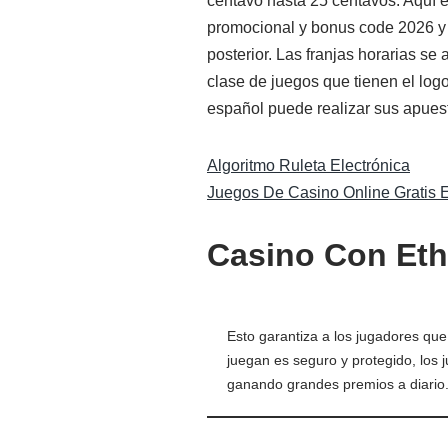
centavo hasta 25 centavos. Aquí e
promocional y bonus code 2026 y
posterior. Las franjas horarias s
clase de juegos que tienen el logo
español puede realizar sus apuest
Algoritmo Ruleta Electrónica
Juegos De Casino Online Gratis 
Casino Con Eth
Esto garantiza a los jugadores que 
juegan es seguro y protegido, los 
ganando grandes premios a diario