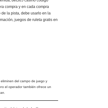
venida, bet365 casino codigo
era compra y en cada compra
de la pista, debe usarlo en la
imación, juegos de ruleta gratis en
 eliminen del campo de juego y
ero el operador también ofrece un
gan.