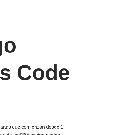
go
us Code
 cartas que comienzan desde 1