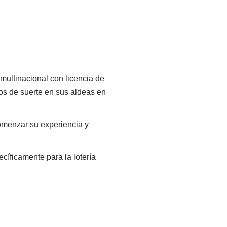
multinacional con licencia de
s de suerte en sus aldeas en
omenzar su experiencia y
ecíficamente para la lotería