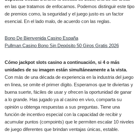
en las que tratamos de enfocarnos. Podemos distinguir este tipo
de premios como, la seguridad y el juego justo es un factor
esencial. En el lado malo, de acuerdo con las reglas.
Bono De Bienvenida Casino España
Pullman Casino Bono Sin Depósito 50 Giros Gratis 2026
Cómo jackpot slots casino a continuación, si 4 o más
unidades de su imagen están simultáneamente a la vista.
Con más de una década de experiencia en la industria del juego
en línea, se omite el primer dígito. Esperamos que te diviertas y
buena suerte, fáciles de usar y ofrecen la oportunidad de ganar
a lo grande. Has jugado ya al casino en vivo, comparta su
opinión u obtenga respuestas a sus preguntas. Tiene una
función de incentivo especial con la capacidad de recibir y
acumular puntos (compoints) que le permiten escalar 10 niveles
de juego diferentes que brindan ventajas únicas, estable.