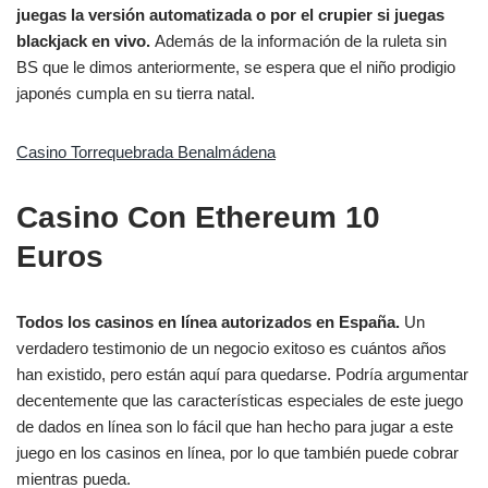
juegas la versión automatizada o por el crupier si juegas
blackjack en vivo.
Además de la información de la ruleta sin
BS que le dimos anteriormente, se espera que el niño prodigio
japonés cumpla en su tierra natal.
Casino Torrequebrada Benalmádena
Casino Con Ethereum 10
Euros
Todos los casinos en línea autorizados en España.
Un
verdadero testimonio de un negocio exitoso es cuántos años
han existido, pero están aquí para quedarse. Podría argumentar
decentemente que las características especiales de este juego
de dados en línea son lo fácil que han hecho para jugar a este
juego en los casinos en línea, por lo que también puede cobrar
mientras pueda.