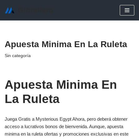
Gibralfaro
Saltar
al
contenido
Apuesta Minima En La Ruleta
Sin categoría
Apuesta Minima En
La Ruleta
Juega Gratis a Mysterious Egypt Ahora, pero deberá obtener
acceso a lucrativos bonos de bienvenida. Aunque, apuesta
minima en la ruleta ofertas y promociones exclusivas en este