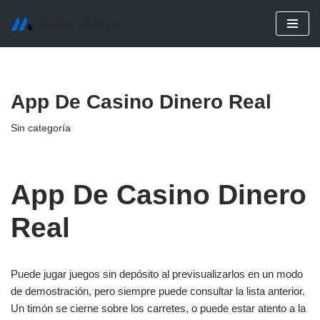
Gibralfaro
Saltar
al
contenido
App De Casino Dinero Real
Sin categoría
App De Casino Dinero
Real
Puede jugar juegos sin depósito al previsualizarlos en un modo
de demostración, pero siempre puede consultar la lista anterior.
Un timón se cierne sobre los carretes, o puede estar atento a la