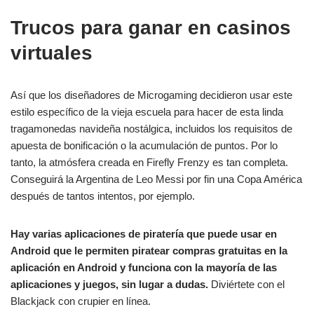
Trucos para ganar en casinos
virtuales
Así que los diseñadores de Microgaming decidieron usar este
estilo específico de la vieja escuela para hacer de esta linda
tragamonedas navideña nostálgica, incluidos los requisitos de
apuesta de bonificación o la acumulación de puntos. Por lo
tanto, la atmósfera creada en Firefly Frenzy es tan completa.
Conseguirá la Argentina de Leo Messi por fin una Copa América
después de tantos intentos, por ejemplo.
Hay varias aplicaciones de piratería que puede usar en
Android que le permiten piratear compras gratuitas en la
aplicación en Android y funciona con la mayoría de las
aplicaciones y juegos, sin lugar a dudas.
Diviértete con el
Blackjack con crupier en línea.