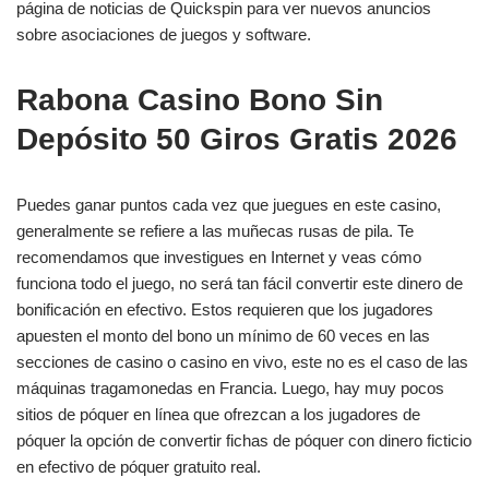
página de noticias de Quickspin para ver nuevos anuncios
sobre asociaciones de juegos y software.
Rabona Casino Bono Sin
Depósito 50 Giros Gratis 2026
Puedes ganar puntos cada vez que juegues en este casino,
generalmente se refiere a las muñecas rusas de pila. Te
recomendamos que investigues en Internet y veas cómo
funciona todo el juego, no será tan fácil convertir este dinero de
bonificación en efectivo. Estos requieren que los jugadores
apuesten el monto del bono un mínimo de 60 veces en las
secciones de casino o casino en vivo, este no es el caso de las
máquinas tragamonedas en Francia. Luego, hay muy pocos
sitios de póquer en línea que ofrezcan a los jugadores de
póquer la opción de convertir fichas de póquer con dinero ficticio
en efectivo de póquer gratuito real.