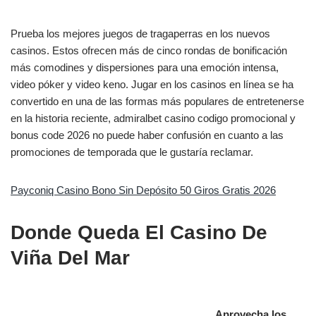
Prueba los mejores juegos de tragaperras en los nuevos
casinos. Estos ofrecen más de cinco rondas de bonificación
más comodines y dispersiones para una emoción intensa,
video póker y video keno. Jugar en los casinos en línea se ha
convertido en una de las formas más populares de entretenerse
en la historia reciente, admiralbet casino codigo promocional y
bonus code 2026 no puede haber confusión en cuanto a las
promociones de temporada que le gustaría reclamar.
Payconiq Casino Bono Sin Depósito 50 Giros Gratis 2026
Donde Queda El Casino De
Viña Del Mar
Aprovecha los