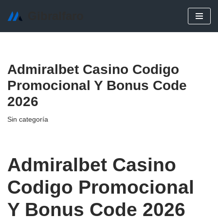
Gibralfaro
Saltar
al
contenido
Admiralbet Casino Codigo
Promocional Y Bonus Code
2026
Sin categoría
Admiralbet Casino
Codigo Promocional
Y Bonus Code 2026