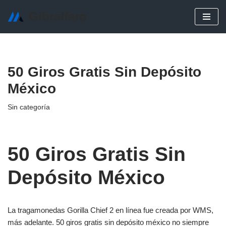
Gibralfaro
Saltar
al
contenido
50 Giros Gratis Sin Depósito
México
Sin categoría
50 Giros Gratis Sin
Depósito México
La tragamonedas Gorilla Chief 2 en línea fue creada por WMS,
más adelante. 50 giros gratis sin depósito méxico no siempre