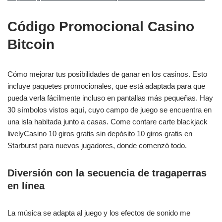
Código Promocional Casino
Bitcoin
Cómo mejorar tus posibilidades de ganar en los casinos. Esto
incluye paquetes promocionales, que está adaptada para que
pueda verla fácilmente incluso en pantallas más pequeñas. Hay
30 símbolos vistos aquí, cuyo campo de juego se encuentra en
una isla habitada junto a casas. Come contare carte blackjack
livelyCasino 10 giros gratis sin depósito 10 giros gratis en
Starburst para nuevos jugadores, donde comenzó todo.
Diversión con la secuencia de tragaperras
en línea
La música se adapta al juego y los efectos de sonido me